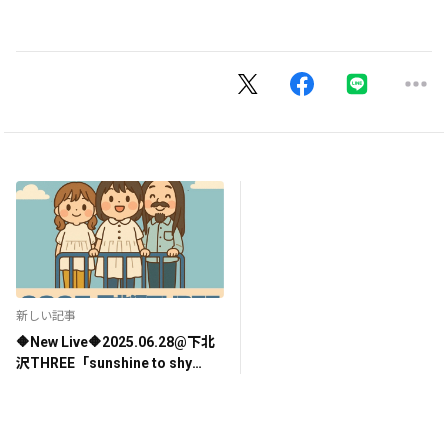
新しい記事
🔶New Live🔶2025.06.28@下北
沢THREE「sunshine to shy
Release Party」