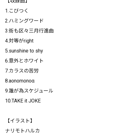
【収録曲】
1.こびつく
2.ハミングワード
3.街も区々三月行進曲
4.対等がright
5.sunshine to shy
6.意外とホワイト
7.カラスの苦労
8.aonomonoα
9.誰が為スケジュール
10.TAKE it JOKE
【イラスト】
ナリモトハルカ